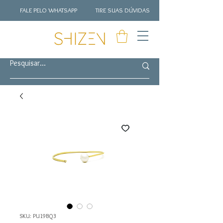
FALE PELO WHATSAPP
TIRE SUAS DÚVIDAS
SKU: PU19BQ3