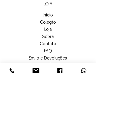
LOJA
Início
Coleção
Loja
Sobre
Contato
FAQ
Envio e Devoluções
Política da Loja
Métodos de Pagamento
SEGURANÇA
Ambiente 100% Seguro.
Sua Informação é Protegida Pela
Criptografia SSL 256-Bit.
MÉTODOS DE
PAGAMENTOS ACEITOS