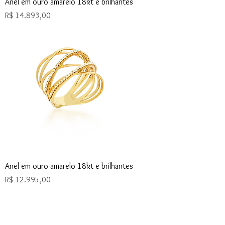
Anel em ouro amarelo 18kt e brilhantes
Preço
R$ 14.893,00
Anel em ouro amarelo 18kt e brilhantes
Preço
R$ 12.995,00