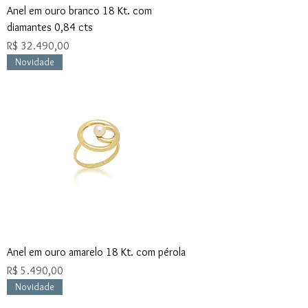
Anel em ouro branco 18 Kt. com
diamantes 0,84 cts
Preço
R$ 32.490,00
Novidade
Anel em ouro amarelo 18 Kt. com pérola
Preço
R$ 5.490,00
Novidade