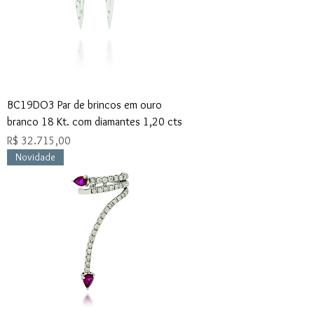
BC19DO3 Par de brincos em ouro
branco 18 Kt. com diamantes 1,20 cts
Preço
R$ 32.715,00
Novidade