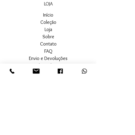
LOJA
Início
Coleção
Loja
Sobre
Contato
FAQ
Envio e Devoluções
Política da Loja
Métodos de Pagamento
SEGURANÇA
Ambiente 100% Seguro.
Sua Informação é Protegida Pela
Criptografia SSL 256-Bit.
MÉTODOS DE
PAGAMENTOS ACEITOS