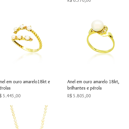
R$ 6.570,00
Visualização rápida
Visualização rápida
nel em ouro amarelo18kt e
Anel em ouro amarelo 18kt,
érolas
brilhantes e pérola
reço
Preço
$ 5.445,00
R$ 5.805,00