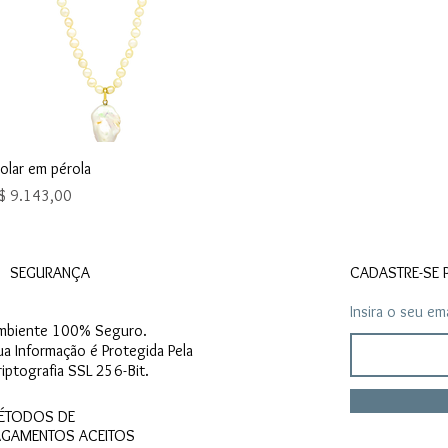
Visualização rápida
olar em pérola
reço
$ 9.143,00
SEGURANÇA
CADASTRE-SE 
Insira o seu ema
mbiente 100% Seguro.
ua Informação é Protegida Pela
riptografia SSL 256-Bit.
ÉTODOS DE
AGAMENTOS ACEITOS