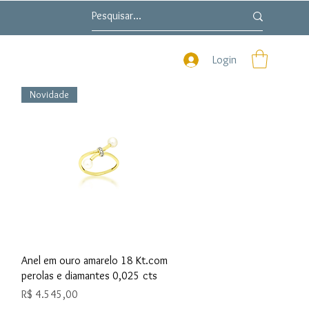
s
Login
Novidade
Visualização rápida
Anel em ouro amarelo 18 Kt.com
perolas e diamantes 0,025 cts
Preço
R$ 4.545,00