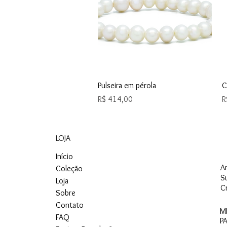
Visualização rápida
Pulseira em pérola
C
Preço
P
R$ 414,00
R
LOJA
Início
A
Coleção
S
Loja
C
Sobre
Contato
M
FAQ
P