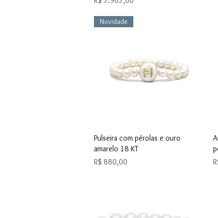
R$ 7.965,00
Novidade
Visualização rápida
Pulseira com pérolas e ouro
A
amarelo 18 KT
p
Preço
P
R$ 880,00
R