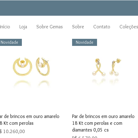
Início
Loja
Sobre Gemas
Sobre
Contato
Coleçõe
Novidade
Novidade
Visualização rápida
Visualização rápida
ar de brincos em ouro amarelo
Par de brincos em ouro amarelo
8 Kt com perolas
18 Kt com perolas e com
diamantes 0,05 cs
reço
$ 10.260,00
Preço