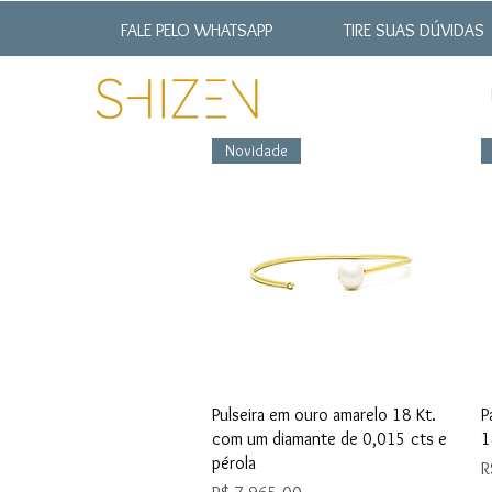
FALE PELO WHATSAPP
TIRE SUAS DÚVIDAS
Novidade
Visualização rápida
Pulseira em ouro amarelo 18 Kt.
P
com um diamante de 0,015 cts e
1
pérola
P
R
Preço